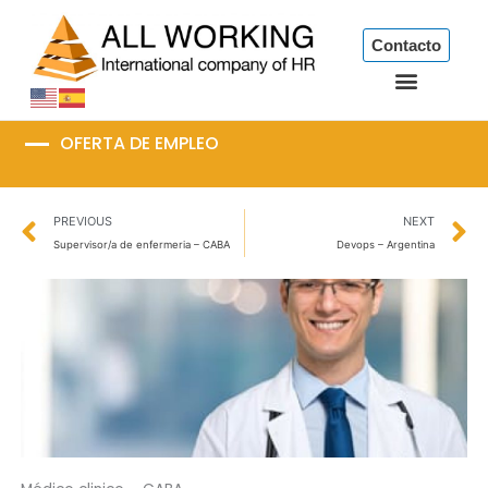
Ir
al
Contacto
contenido
OFERTA DE EMPLEO
Prev
N
PREVIOUS
NEXT
Supervisor/a de enfermeria – CABA
Devops – Argentina