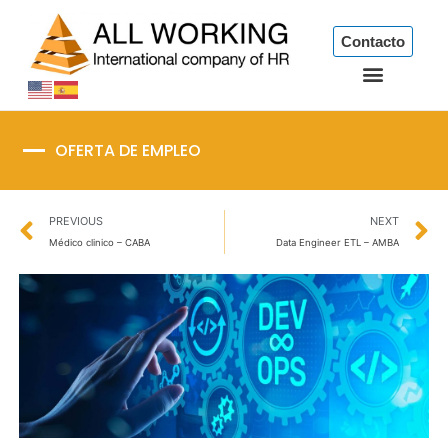
Ir
al
Contacto
contenido
OFERTA DE EMPLEO
Prev
N
PREVIOUS
NEXT
Médico clinico – CABA
Data Engineer ETL – AMBA