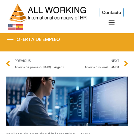
Ir
al
Contacto
contenido
OFERTA DE EMPLEO
Prev
N
PREVIOUS
NEXT
Analista de proceso (PMO) – Argentina
Analista funcional – AMBA