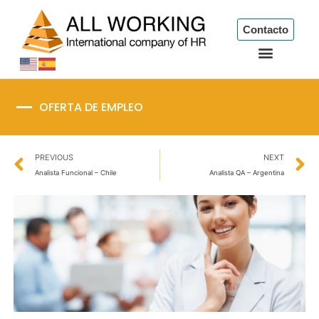
Ir
al
Contacto
contenido
OFERTA DE EMPLEO
Prev
N
PREVIOUS
NEXT
Analista Funcional – Chile
Analista QA – Argentina