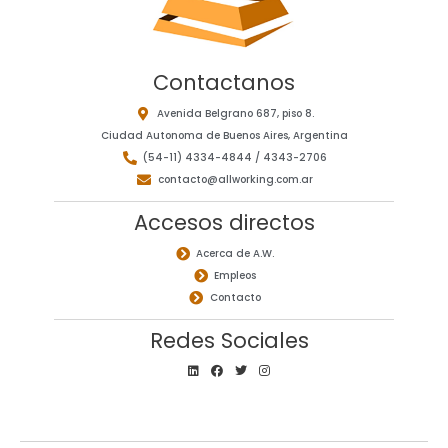
Contactanos
Avenida Belgrano 687, piso 8.
Ciudad Autonoma de Buenos Aires, Argentina
(54-11) 4334-4844 / 4343-2706
contacto@allworking.com.ar
Accesos directos
Acerca de A.W.
Empleos
Contacto
Redes Sociales
L
F
T
I
i
a
w
n
n
c
i
s
k
e
t
t
e
b
t
a
d
o
e
g
i
o
r
r