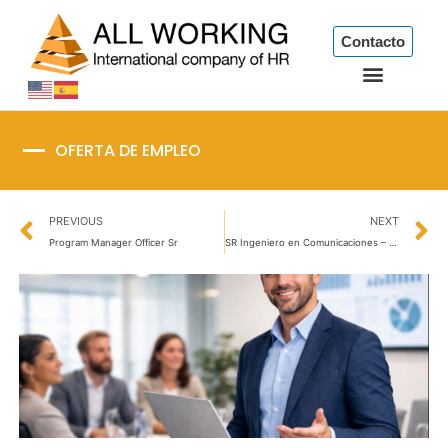
Ir
al
Contacto
contenido
OFERTA DE EMPLEO
Prev
N
PREVIOUS
NEXT
Program Manager Officer Sr
SR Ingeniero en Comunicaciones – Network Engineer – AMBA