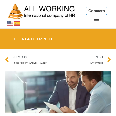
Ir
al
Contacto
contenido
OFERTA DE EMPLEO
Prev
N
PREVIOUS
NEXT
Procurement Analyst – AMBA
Enfermería