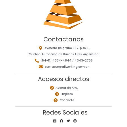
Contactanos
Avenida Belgrano 687, piso 8.
Ciudad Autonoma de Buenos Aires, Argentina
(54-11) 4334-4844 / 4343-2706
contacto@allworking.com.ar
Accesos directos
Acerca de A.W.
Empleos
Contacto
Redes Sociales
L
F
T
I
i
a
w
n
n
c
i
s