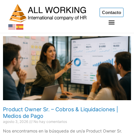
Ir
al
Contacto
contenido
Product Owner Sr. – Cobros & Liquidaciones |
Medios de Pago
agosto 3, 2026
No hay comentarios
Nos encontramos en la búsqueda de un/a Product Owner Sr.