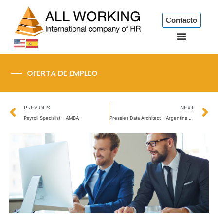
Ir
al
Contacto
contenido
OFERTA DE EMPLEO
Prev
N
PREVIOUS
NEXT
Payroll Specialist – AMBA
Presales Data Architect – Argentina & Colombia-