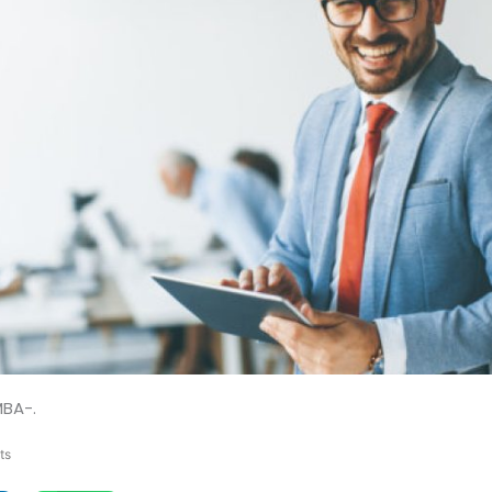
MBA-.
ts