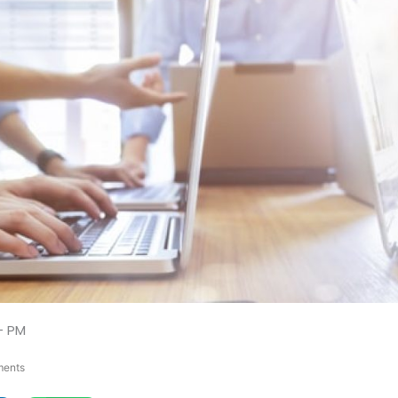
– PM
ents