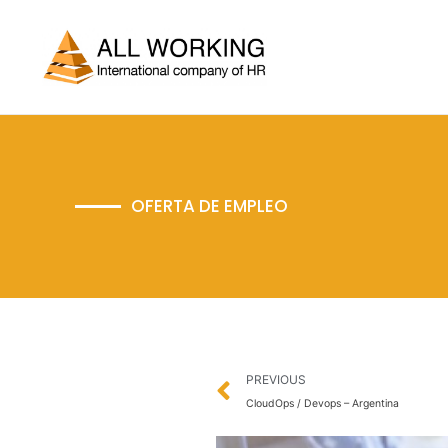
Ir
al
contenido
OFERTA DE EMPLEO
Prev
PREVIOUS
CloudOps / Devops – Argentina