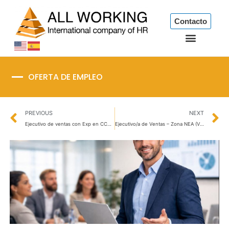
Ir
al
Contacto
contenido
OFERTA DE EMPLEO
Prev
N
PREVIOUS
NEXT
Ejecutivo de ventas con Exp en CCTV y biometria- AMBA
Ejecutivo/a de Ventas – Zona NEA (Vendedor/a Viajante)