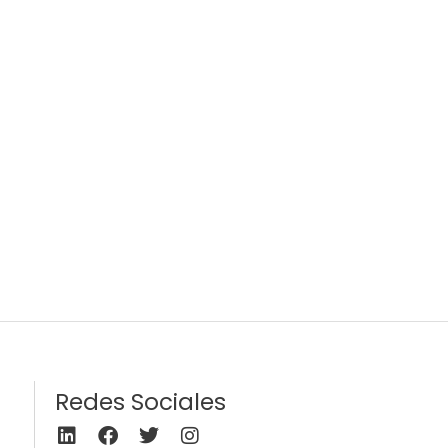
Redes Sociales
L
F
T
I