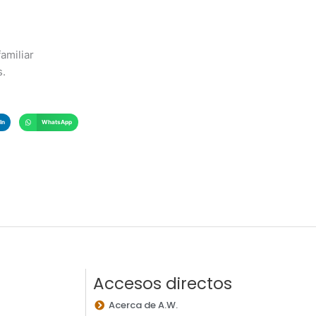
amiliar
s.
In
WhatsApp
Accesos directos
Acerca de A.W.