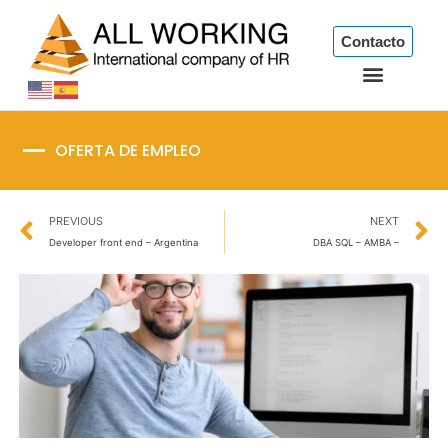
Ir
al
Contacto
contenido
OFERTA DE EMPLEO
Prev
N
PREVIOUS
NEXT
Developer front end – Argentina
DBA SQL – AMBA –