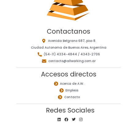
Contactanos
Avenida Belgrano 687, piso 8.
Ciudad Autonoma de Buenos Aires, Argentina
(54-11) 4334-4844 / 4343-2706
contacto@allworking.com.ar
Accesos directos
Acerca de A.W.
Empleos
Contacto
Redes Sociales
L
F
T
I
i
a
w
n
n
c
i
s
k
e
t
t
e
b
t
a
d
o
e
g