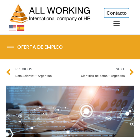
Ir
al
Contacto
contenido
OFERTA DE EMPLEO
Prev
N
PREVIOUS
NEXT
Data Scientist – Argentina
Cientifico de datos – Argentina