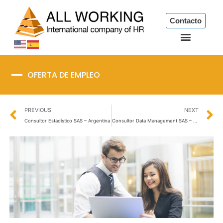
Ir
al
Contacto
contenido
OFERTA DE EMPLEO
Prev
N
PREVIOUS
NEXT
Consultor Estadístico SAS – Argentina
Consultor Data Management SAS – Argentina