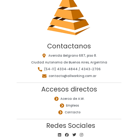
Contactanos
Avenida Belgrano 687, piso 8.
Ciudad Autonoma de Buenos Aires, Argentina
(54-11) 4334-4844 / 4343-2706
contacto@allworking.com.ar
Accesos directos
Acerca de A.W.
Empleos
Contacto
Redes Sociales
L
F
T
I
i
a
w
n