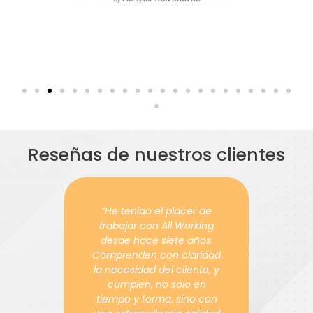
Reseñas de nuestros clientes
de
“Trabajé de manera
ing
directa con All Working y
s.
con su Directora Griselda
idad
Nersesian en mi gestión
e, y
como Líder de
n
Departamento de HR en
con
Zanella Hnos.