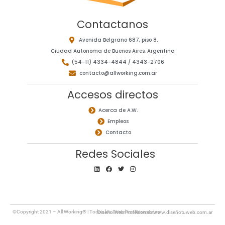
Contactanos
Avenida Belgrano 687, piso 8.
Ciudad Autonoma de Buenos Aires, Argentina
(54-11) 4334-4844 / 4343-2706
contacto@allworking.com.ar
Accesos directos
Acerca de A.W.
Empleos
Contacto
Redes Sociales
L
F
T
I
i
a
w
n
n
c
i
s
k
e
t
t
e
b
t
a
d
o
e
g
i
o
r
r
n
k
a
©Copyright 2021 – All Working® | Todos los Derechos Reservados
Diseño Web Profesional:.
www.diseñotuweb.com.ar
m